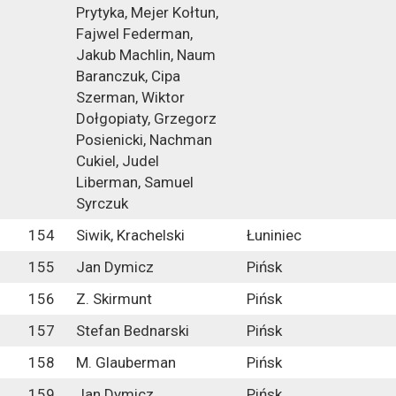
Prytyka, Mejer Kołtun,
Fajwel Federman,
Jakub Machlin, Naum
Baranczuk, Cipa
Szerman, Wiktor
Dołgopiaty, Grzegorz
Posienicki, Nachman
Cukiel, Judel
Liberman, Samuel
Syrczuk
154
Siwik, Krachelski
Łuniniec
155
Jan Dymicz
Pińsk
156
Z. Skirmunt
Pińsk
157
Stefan Bednarski
Pińsk
158
M. Glauberman
Pińsk
159
Jan Dymicz
Pińsk