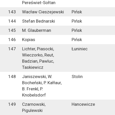
Pereświet-Sołtan
143
Wacław Cieszejewski
Pińsk
144
Stefan Bednarski
Pińsk
145
M. Glauberman
Pińsk
146
Kopias
Pińsk
147
Lichter, Piasocki,
Łuniniec
Wieczorko, Reut,
Badzian, Pawluc,
Taskiewicz
148
Janiszewski, W.
Stolin
Bocheński, P. Kałłaur,
B. Frenkl, P.
Knobelsdorf
149
Czarnowski,
Hancewicze
Pigulewski