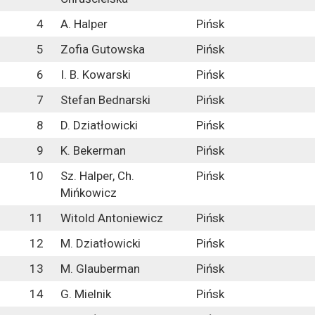
4
A. Halper
Pińsk
5
Zofia Gutowska
Pińsk
6
I. B. Kowarski
Pińsk
7
Stefan Bednarski
Pińsk
8
D. Dziatłowicki
Pińsk
9
K. Bekerman
Pińsk
10
Sz. Halper, Ch.
Pińsk
Mińkowicz
11
Witold Antoniewicz
Pińsk
12
M. Dziatłowicki
Pińsk
13
M. Glauberman
Pińsk
14
G. Mielnik
Pińsk