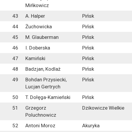
Mińkowicz
43
A. Halper
Pińsk
44
Żuchowicka
Pińsk
45
M. Glauberman
Pińsk
46
I. Doberska
Pińsk
47
Kamiński
Pińsk
48
Badzjan, Kodlaż
Pińsk
49
Bohdan Przysiecki,
Pińsk
Lucjan Gertrych
50
T. Dołęga-Kamieński
Pińsk
51
Grzegorz
Dzikowicze Wielkie
Poluchnowicz
52
Antoni Moroz
Akuryka