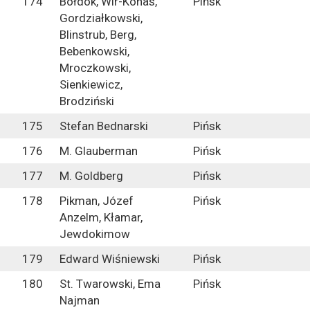
174
Bołdok, Wir-Konas,
Pińsk
Gordziałkowski,
Blinstrub, Berg,
Bebenkowski,
Mroczkowski,
Sienkiewicz,
Brodziński
175
Stefan Bednarski
Pińsk
176
M. Glauberman
Pińsk
177
M. Goldberg
Pińsk
178
Pikman, Józef
Pińsk
Anzelm, Kłamar,
Jewdokimow
179
Edward Wiśniewski
Pińsk
180
St. Twarowski, Ema
Pińsk
Najman