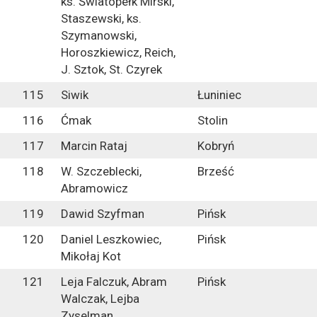
ks. Światopełk Mirski,
Staszewski, ks.
Szymanowski,
Horoszkiewicz, Reich,
J. Sztok, St. Czyrek
115
Siwik
Łuniniec
116
Ćmak
Stolin
117
Marcin Rataj
Kobryń
118
W. Szczeblecki,
Brześć
Abramowicz
119
Dawid Szyfman
Pińsk
120
Daniel Leszkowiec,
Pińsk
Mikołaj Kot
121
Leja Falczuk, Abram
Pińsk
Walczak, Lejba
Zyselman