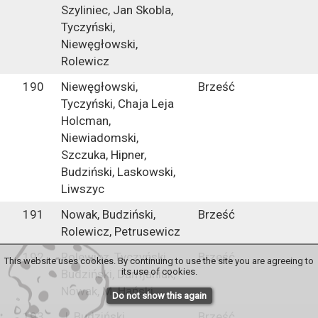
Szyliniec, Jan Skobla,
Tyczyński,
Niewęgłowski,
Rolewicz
190
Niewęgłowski,
Brześć
Tyczyński, Chaja Leja
Holcman,
Niewiadomski,
Szczuka, Hipner,
Budziński, Laskowski,
Liwszyc
191
Nowak, Budziński,
Brześć
Rolewicz, Petrusewicz
192
Rolewicz, Tyczyński,
Brześć
This website uses cookies. By continuing to use the site you are agreeing to
its use of cookies.
Budziński, Damjaniuk,
Nowak, M. Hański
Do not show this again
193
J. Budziński
Brześć