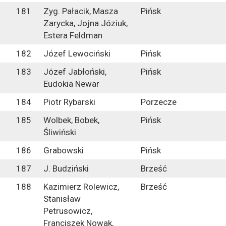
181
Zyg. Pałacik, Masza
Pińsk
Zarycka, Jojna Józiuk,
Estera Feldman
182
Józef Lewociński
Pińsk
183
Józef Jabłoński,
Pińsk
Eudokia Newar
184
Piotr Rybarski
Porzecze
185
Wolbek, Bobek,
Pińsk
Śliwiński
186
Grabowski
Pińsk
187
J. Budziński
Brześć
188
Kazimierz Rolewicz,
Brześć
Stanisław
Petrusowicz,
Franciszek Nowak,