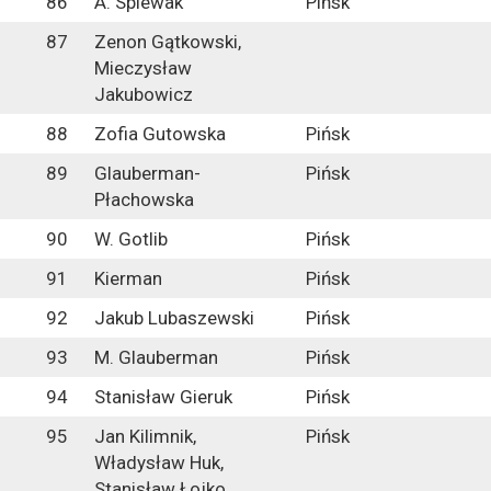
86
A. Spiewak
Pińsk
87
Zenon Gątkowski,
Mieczysław
Jakubowicz
88
Zofia Gutowska
Pińsk
89
Glauberman-
Pińsk
Płachowska
90
W. Gotlib
Pińsk
91
Kierman
Pińsk
92
Jakub Lubaszewski
Pińsk
93
M. Glauberman
Pińsk
94
Stanisław Gieruk
Pińsk
95
Jan Kilimnik,
Pińsk
Władysław Huk,
Stanisław Łojko