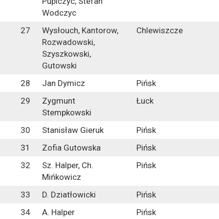
Pupiczyc, Stefan
Wodczyc
27
Wysłouch, Kantorow,
Chlewiszcze
Rozwadowski,
Szyszkowski,
Gutowski
28
Jan Dymicz
Pińsk
29
Zygmunt
Łuck
Stempkowski
30
Stanisław Gieruk
Pińsk
31
Zofia Gutowska
Pińsk
32
Sz. Halper, Ch.
Pińsk
Mińkowicz
33
D. Dziatłowicki
Pińsk
34
A. Halper
Pińsk