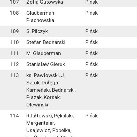
107
Zofia Gutowska
Pińsk
108
Glauberman-
Pińsk
Płachowska
109
S. Pilczyk
Pińsk
110
Stefan Bednarski
Pińsk
111
M. Glauberman
Pińsk
112
Stanisław Gieruk
Pińsk
113
ks. Pawłowski, J.
Pińsk
Sztok, Dołęga
Kamieński, Bednarski,
Płazak, Korsak,
Olewiński
114
Rdułtowski, Pękalski,
Pińsk
Mergentaler,
Usajewicz, Popelka,