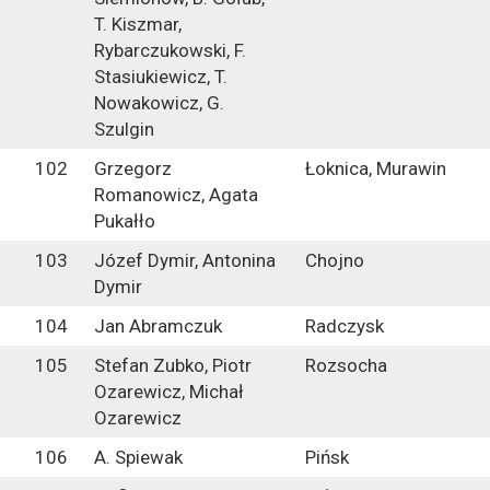
T. Kiszmar,
Rybarczukowski, F.
Stasiukiewicz, T.
Nowakowicz, G.
Szulgin
102
Grzegorz
Łoknica, Murawin
Romanowicz, Agata
Pukałło
103
Józef Dymir, Antonina
Chojno
Dymir
104
Jan Abramczuk
Radczysk
105
Stefan Zubko, Piotr
Rozsocha
Ozarewicz, Michał
Ozarewicz
106
A. Spiewak
Pińsk