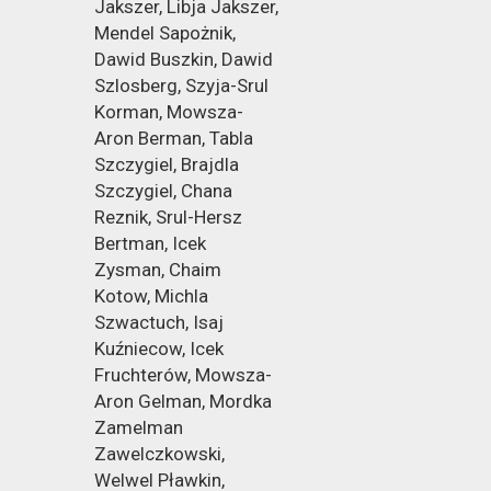
Jakszer, Libja Jakszer,
Mendel Sapożnik,
Dawid Buszkin, Dawid
Szlosberg, Szyja-Srul
Korman, Mowsza-
Aron Berman, Tabla
Szczygiel, Brajdla
Szczygiel, Chana
Reznik, Srul-Hersz
Bertman, Icek
Zysman, Chaim
Kotow, Michla
Szwactuch, Isaj
Kuźniecow, Icek
Fruchterów, Mowsza-
Aron Gelman, Mordka
Zamelman
Zawelczkowski,
Welwel Pławkin,