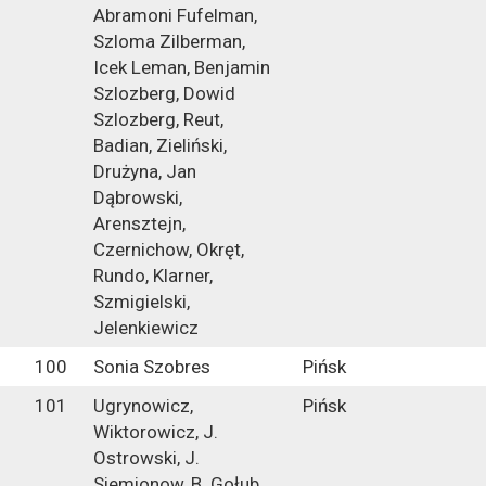
Abramoni Fufelman,
Szloma Zilberman,
Icek Leman, Benjamin
Szlozberg, Dowid
Szlozberg, Reut,
Badian, Zieliński,
Drużyna, Jan
Dąbrowski,
Arensztejn,
Czernichow, Okręt,
Rundo, Klarner,
Szmigielski,
Jelenkiewicz
100
Sonia Szobres
Pińsk
101
Ugrynowicz,
Pińsk
Wiktorowicz, J.
Ostrowski, J.
Siemionow, B. Gołub,