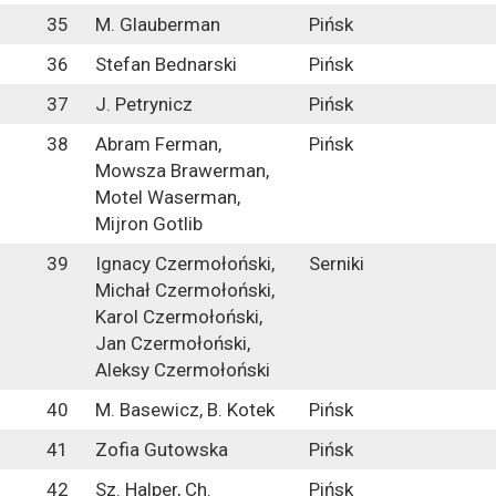
35
M. Glauberman
Pińsk
36
Stefan Bednarski
Pińsk
37
J. Petrynicz
Pińsk
38
Abram Ferman,
Pińsk
Mowsza Brawerman,
Motel Waserman,
Mijron Gotlib
39
Ignacy Czermołoński,
Serniki
Michał Czermołoński,
Karol Czermołoński,
Jan Czermołoński,
Aleksy Czermołoński
40
M. Basewicz, B. Kotek
Pińsk
41
Zofia Gutowska
Pińsk
42
Sz. Halper, Ch.
Pińsk